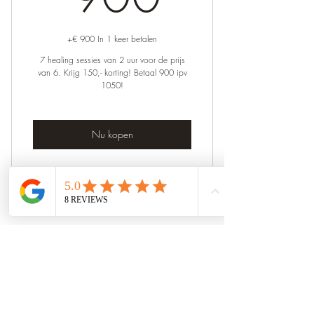
+€ 900 In 1 keer betalen
7 healing sessies van 2 uur voor de prijs
van 6. Krijg 150,- korting! Betaal 900 ipv
1050!
Nu kopen
Holistisch Healing traject - 7 sessies
Healing Circle
Praktijk voor Natuurgeneeskunde