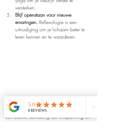
yoga om je welzijn verder te 
versterken.
Blijf openstaan voor nieuwe 
ervaringen.
 Reflexologie is een 
uitnodiging om je lichaam beter te 
leren kennen en te waarderen.
Hand die een voet masseert tijdens reflexologie
Een zachte aanraking die ontspanning en 
heling bevordert.