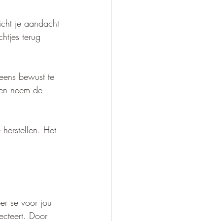
icht je aandacht 
htjes terug 
 eens bewust te 
 en neem de 
 herstellen. Het 
er se voor jou 
pecteert. Door 