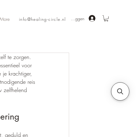
Inloggen
More
info@healing-circle.nl
lf te zorgen. 
ssentieel voor 
je krachtiger, 
tnodigende reis 
w zelfhelend 
ering
t, geduld en 