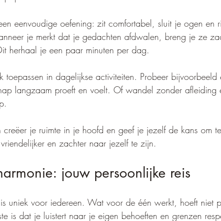
een eenvoudige oefening: zit comfortabel, sluit je ogen en r
neer je merkt dat je gedachten afdwalen, breng je ze zac
it herhaal je een paar minuten per dag.
 toepassen in dagelijkse activiteiten. Probeer bijvoorbeeld
 hap langzaam proeft en voelt. Of wandel zonder afleiding
p.
reëer je ruimte in je hoofd en geef je jezelf de kans om te
riendelijker en zachter naar jezelf te zijn.
harmonie: jouw persoonlijke reis
is uniek voor iedereen. Wat voor de één werkt, hoeft niet p
kste is dat je luistert naar je eigen behoeften en grenzen res