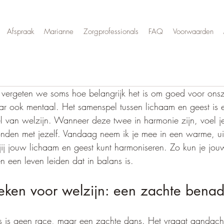
Afspraak
Marianne
Zorgprofessionals
FAQ
Voorwaarden
 vergeten we soms hoe belangrijk het is om goed voor onsze
aar ook mentaal. Het samenspel tussen lichaam en geest is e
van welzijn. Wanneer deze twee in harmonie zijn, voel je 
onden met jezelf. Vandaag neem ik je mee in een warme, ui
ij jouw lichaam en geest kunt harmoniseren. Zo kun je jou
n een leven leiden dat in balans is.
ieken voor welzijn: een zachte benad
s is geen race, maar een zachte dans. Het vraagt aandach