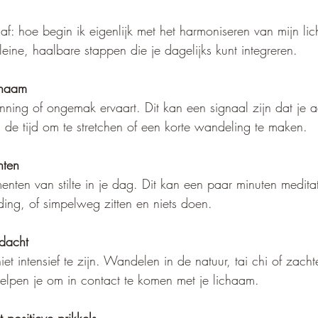
 af: hoe begin ik eigenlijk met het harmoniseren van mijn l
leine, haalbare stappen die je dagelijks kunt integreren.
ichaam
nning of ongemak ervaart. Dit kan een signaal zijn dat je 
de tijd om te stretchen of een korte wandeling te maken.
nten
nten van stilte in je dag. Dit kan een paar minuten meditat
ding, of simpelweg zitten en niets doen.
dacht
et intensief te zijn. Wandelen in de natuur, tai chi of zacht
helpen je om in contact te komen met je lichaam.