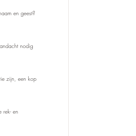
ichaam en geest? 
aandacht nodig 
ie zijn, een kop 
e rek- en 