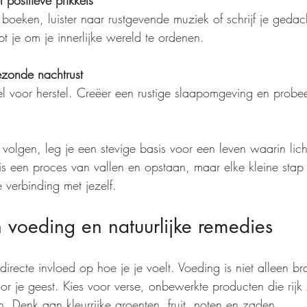
 positieve prikkels
 boeken, luister naar rustgevende muziek of schrijf je geda
t je om je innerlijke wereld te ordenen.
zonde nachtrust
el voor herstel. Creëer een rustige slaapomgeving en probee
volgen, leg je een stevige basis voor een leven waarin li
 is een proces van vallen en opstaan, maar elke kleine stap 
e verbinding met jezelf.
 voeding en natuurlijke remedies
directe invloed op hoe je je voelt. Voeding is niet alleen br
r je geest. Kies voor verse, onbewerkte producten die rijk 
. Denk aan kleurrijke groenten, fruit, noten en zaden.