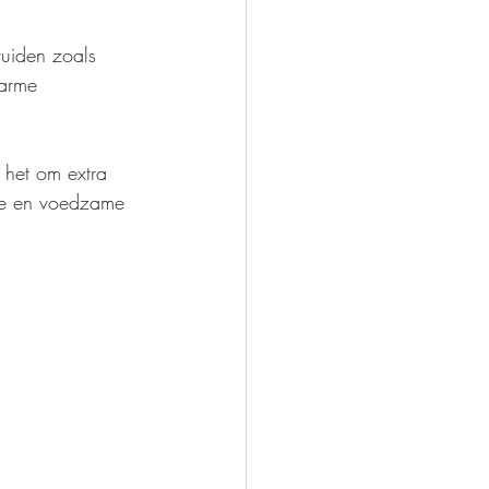
uiden zoals 
arme 
 het om extra 
jke en voedzame 