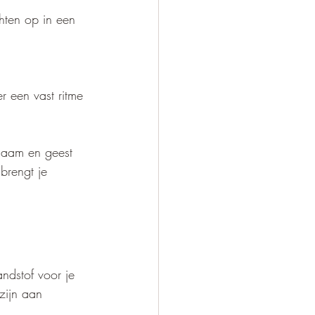
chten op in een 
r een vast ritme 
chaam en geest 
brengt je 
andstof voor je 
zijn aan 