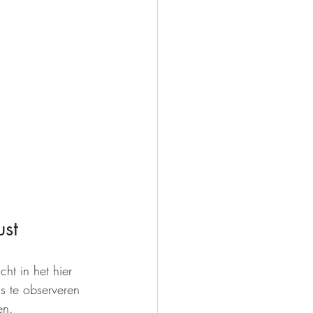
ust
ht in het hier 
s te observeren 
en.