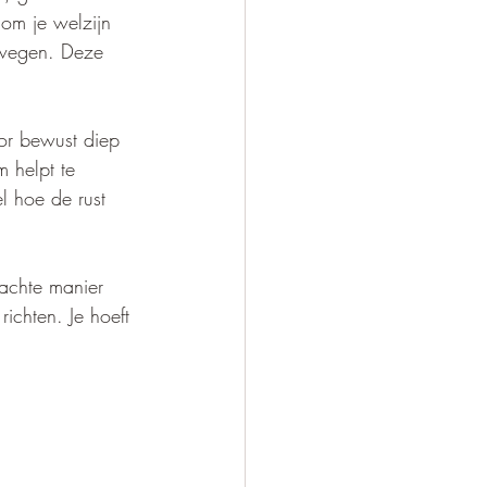
 om je welzijn 
ewegen. Deze 
or bewust diep 
m helpt te 
l hoe de rust 
achte manier 
richten. Je hoeft 